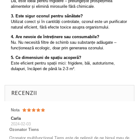
Da, este ideal pentru frigidere – prelungește prospețimea
alimentelor și elimină mirosurile fără chimicale.
3. Este sigur ozonul pentru sănătate?
Utilizat corect și în cantități controlate, ozonul este un purificator
natural eficient, fără efecte toxice asupra organismului.
4. Are nevoie de întreținere sau consumabile?
Nu. Nu necesită filtre de schimb sau substanțe adăugate –
funcționează ecologic, doar prin generarea ozonului.
5. Ce dimensiuni de spațiu acoperă?
Este eficient pentru spații mici: frigidere, băi, autoturisme,
dulapuri, încăperi de până la 2-3 m².
RECENZII
Nota
Carla
2024-02-03
Ozonator Tiens
Ozonator multifunctional Tiens este de nelipsit de pe biroul meu de