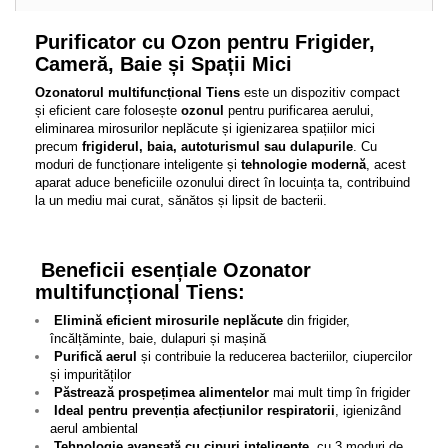
Purificator cu Ozon pentru Frigider,
Cameră, Baie și Spații Mici
Ozonatorul multifuncțional Tiens
este un dispozitiv compact
și eficient care folosește
ozonul
pentru purificarea aerului,
eliminarea mirosurilor neplăcute și igienizarea spațiilor mici
precum
frigiderul, baia, autoturismul sau dulapurile
. Cu
moduri de funcționare inteligente și
tehnologie modernă
, acest
aparat aduce beneficiile ozonului direct în locuința ta, contribuind
la un mediu mai curat, sănătos și lipsit de bacterii.
Beneficii esențiale Ozonator
multifuncțional Tiens:
Elimină eficient mirosurile neplăcute
din frigider,
încălțăminte, baie, dulapuri și mașină
Purifică aerul
și contribuie la reducerea bacteriilor, ciupercilor
și impurităților
Păstrează prospețimea alimentelor
mai mult timp în frigider
Ideal pentru prevenția afecțiunilor respiratorii
, igienizând
aerul ambiental
Tehnologie avansată cu cipuri inteligente
, cu 3 moduri de