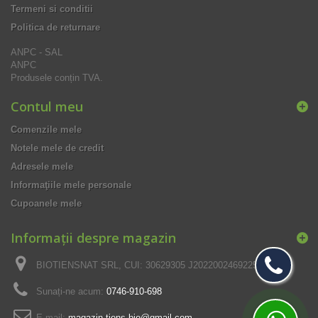
Termeni si conditii
Politica de returnare
ANPC - SAL
ANPC
Produsele conțin TVA.
Contul meu
Comenzile mele
Notele mele de credit
Adresele mele
Informaţiile mele personale
Cupoanele mele
Informații despre magazin
BIOTIENSNAT SRL, CUI: 30629305 J2022002469225
Sunați-ne acum:
0746-910-698
E-mail:
magazin.tiens.bio@gmail.com