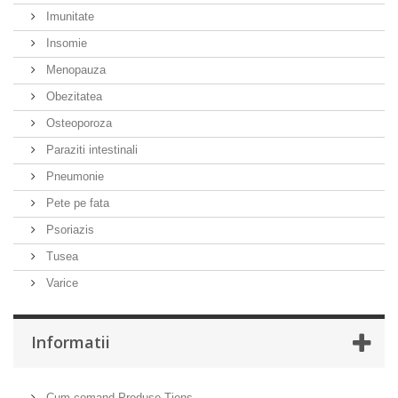
Imunitate
Insomie
Menopauza
Obezitatea
Osteoporoza
Paraziti intestinali
Pneumonie
Pete pe fata
Psoriazis
Tusea
Varice
Informatii
Cum comand Produse Tiens