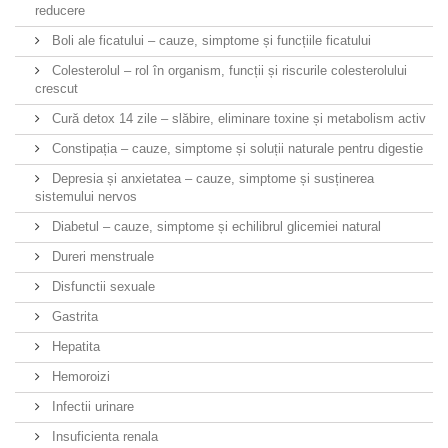
reducere
Boli ale ficatului – cauze, simptome și funcțiile ficatului
Colesterolul – rol în organism, funcții și riscurile colesterolului
crescut
Cură detox 14 zile – slăbire, eliminare toxine și metabolism activ
Constipația – cauze, simptome și soluții naturale pentru digestie
Depresia și anxietatea – cauze, simptome și susținerea
sistemului nervos
Diabetul – cauze, simptome și echilibrul glicemiei natural
Dureri menstruale
Disfunctii sexuale
Gastrita
Hepatita
Hemoroizi
Infectii urinare
Insuficienta renala