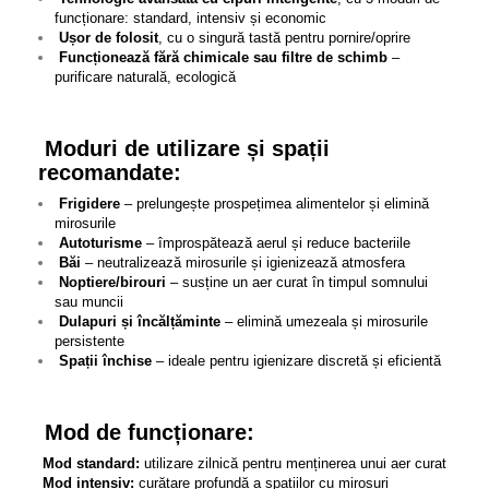
funcționare: standard, intensiv și economic
Ușor de folosit
, cu o singură tastă pentru pornire/oprire
Funcționează fără chimicale sau filtre de schimb
–
purificare naturală, ecologică
Moduri de utilizare și spații
recomandate:
Frigidere
– prelungește prospețimea alimentelor și elimină
mirosurile
Autoturisme
– împrospătează aerul și reduce bacteriile
Băi
– neutralizează mirosurile și igienizează atmosfera
Noptiere/birouri
– susține un aer curat în timpul somnului
sau muncii
Dulapuri și încălțăminte
– elimină umezeala și mirosurile
persistente
Spații închise
– ideale pentru igienizare discretă și eficientă
Mod de funcționare:
Mod standard:
utilizare zilnică pentru menținerea unui aer curat
Mod intensiv:
curățare profundă a spațiilor cu mirosuri