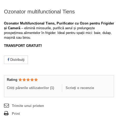
Ozonator multifunctional Tiens
Ozonator Multifuncțional Tiens,
Purificator cu Ozon pentru Frigider
și Cameră
– elimină mirosurile, purifică aerul și prelungește
prospețimea alimentelor în frigider. Ideal pentru spații mici: baie, dulap,
mașină sau birou.
TRANSPORT GRATUIT!
Distribuiţi
Rating
Citiți părerile utilizatorilor (
1
)
Scrieţi o recenzie
Trimite unui prieten
Print