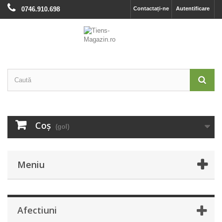
0746.910.698
Contactați-ne
Autentificare
Coş
(gol)
Meniu
Afectiuni