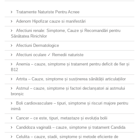
Tratamente Naturiste Pentru Acnee
Adenom Hipofizar cauze si manifestări
Afectiuni renale: Simptome, Cauze și Recomandări pentru
Sănătatea Rinichilor
Afectiuni Dermatologice
Afectiuni oculare ✓ Remedii naturiste
Anemia – cauze, simptome și tratament pentru deficit de fier și
B12
Artrita – Cauze, simptome și susținerea sănătății articulațiilor
Astmul – cauze, simptome și factori declanșatori ai astmului
bronșic
Boli cardiovasculare – tipuri, simptome și riscuri majore pentru
inimă
Cancer – ce este, tipuri, metastaze și evoluția bolii
Candidoza vaginală – cauze, simptome și tratament Candida
Celulita – cauze, stadii, simptome și metode eficiente de