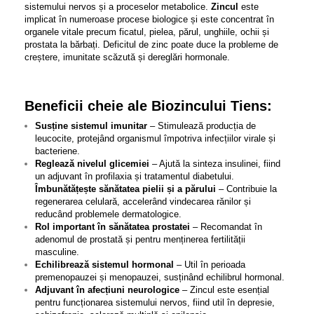
sistemului nervos și a proceselor metabolice.
Zincul
este
implicat în numeroase procese biologice și este concentrat în
organele vitale precum ficatul, pielea, părul, unghiile, ochii și
prostata la bărbați. Deficitul de zinc poate duce la probleme de
creștere, imunitate scăzută și dereglări hormonale.
Beneficii cheie ale Biozincului Tiens:
Susține sistemul imunitar
– Stimulează producția de
leucocite, protejând organismul împotriva infecțiilor virale și
bacteriene.
Reglează nivelul glicemiei
– Ajută la sinteza insulinei, fiind
un adjuvant în profilaxia și tratamentul diabetului.
Îmbunătățește sănătatea pielii și a părului
– Contribuie la
regenerarea celulară, accelerând vindecarea rănilor și
reducând problemele dermatologice.
Rol important în sănătatea prostatei
– Recomandat în
adenomul de prostată și pentru menținerea fertilității
masculine.
Echilibrează sistemul hormonal
– Util în perioada
premenopauzei și menopauzei, susținând echilibrul hormonal.
Adjuvant în afecțiuni neurologice
– Zincul este esențial
pentru funcționarea sistemului nervos, fiind util în depresie,