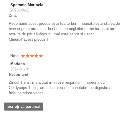
Speranța Marinela
2025-08-12
Zinc
Recomand acest produs este foarte bun îmbunătățește starea de
bine și pe m-am ajutat la obținerea unghiilor ferme iar parul are o
textură de păr sănătos nu mai este aspru și uscat.
Minunat acest produs !
Nota
Mariana
2024-01-18
Recomand
Zincul Tiens, ma ajutat in viroze respiratorii impreuna cu
Cordyceps Tiens, am sesizat si o imbunatatire pe digestie si
îmbunatatirea vederii
Scrieți-vă părerea!