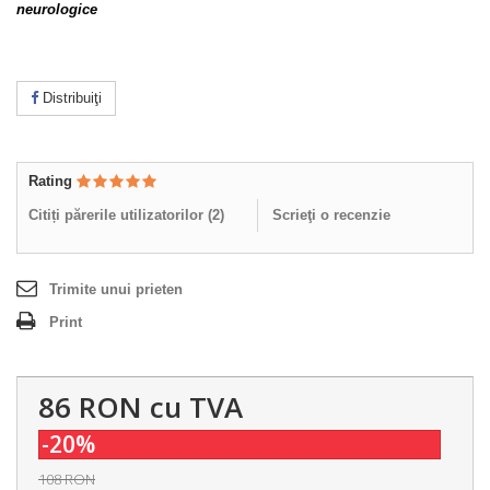
neurologice
Distribuiţi
Rating
Citiți părerile utilizatorilor (
2
)
Scrieţi o recenzie
Trimite unui prieten
Print
86 RON
cu TVA
-20%
108 RON