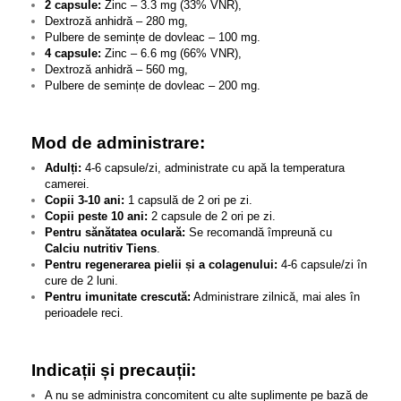
2 capsule:
Zinc – 3.3 mg (33% VNR),
Dextroză anhidră – 280 mg,
Pulbere de semințe de dovleac – 100 mg.
4 capsule:
Zinc – 6.6 mg (66% VNR),
Dextroză anhidră – 560 mg,
Pulbere de semințe de dovleac – 200 mg.
Mod de administrare:
Adulți:
4-6 capsule/zi, administrate cu apă la temperatura
camerei.
Copii 3-10 ani:
1 capsulă de 2 ori pe zi.
Copii peste 10 ani:
2 capsule de 2 ori pe zi.
Pentru sănătatea oculară:
Se recomandă împreună cu
Calciu nutritiv Tiens
.
Pentru regenerarea pielii și a colagenului:
4-6 capsule/zi în
cure de 2 luni.
Pentru imunitate crescută:
Administrare zilnică, mai ales în
perioadele reci.
Indicații și precauții:
A nu se administra concomitent cu alte suplimente pe bază de