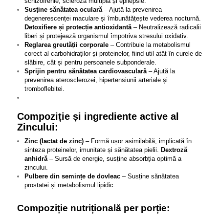
schizofrenie, scleroză multiplă și epilepsie.
Susține sănătatea oculară
– Ajută la prevenirea
degenerescenței maculare și îmbunătățește vederea nocturnă.
Detoxifiere și protecție antioxidantă
– Neutralizează radicalii
liberi și protejează organismul împotriva stresului oxidativ.
Reglarea greutății corporale
– Contribuie la metabolismul
corect al carbohidraților și proteinelor, fiind util atât în curele de
slăbire, cât și pentru persoanele subponderale.
Sprijin pentru sănătatea cardiovasculară
– Ajută la
prevenirea aterosclerozei, hipertensiunii arteriale și
tromboflebitei.
Compoziție și ingrediente active al
Zincului:
Zinc (lactat de zinc)
– Formă ușor asimilabilă, implicată în
sinteza proteinelor, imunitate și sănătatea pielii.
Dextroză
anhidră
– Sursă de energie, susține absorbția optimă a
zincului.
Pulbere din semințe de dovleac
– Susține sănătatea
prostatei și metabolismul lipidic.
Compoziție nutrițională per porție: