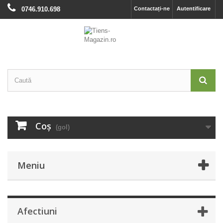
0746.910.698
Contactați-ne
Autentificare
Coş
(gol)
Meniu
Afectiuni