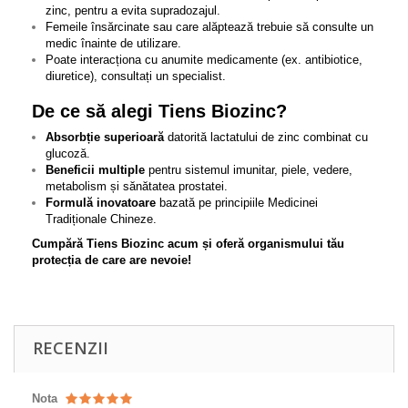
zinc, pentru a evita supradozajul.
Femeile însărcinate sau care alăptează trebuie să consulte un
medic înainte de utilizare.
Poate interacționa cu anumite medicamente (ex. antibiotice,
diuretice), consultați un specialist.
De ce să alegi Tiens Biozinc?
Absorbție superioară
datorită lactatului de zinc combinat cu
glucoză.
Beneficii multiple
pentru sistemul imunitar, piele, vedere,
metabolism și sănătatea prostatei.
Formulă inovatoare
bazată pe principiile Medicinei
Tradiționale Chineze.
Cumpără Tiens Biozinc acum și oferă organismului tău
protecția de care are nevoie!
RECENZII
Nota