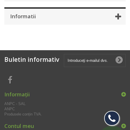
Informatii
Buletin informativ
Informaţii
ANPC - SAL
ANPC
Produsele conțin TVA.
Contul meu