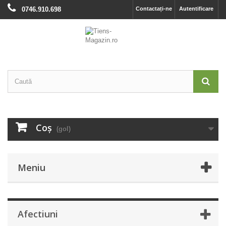
0746.910.698
Contactați-ne
Autentificare
Coş
(gol)
Meniu
Afectiuni